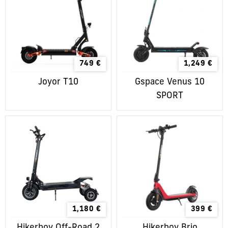
749
€
1,249
€
Joyor T10
Gspace Venus 10
SPORT
1,180
€
399
€
Hikerboy Off-Road 2
Hikerboy Brio