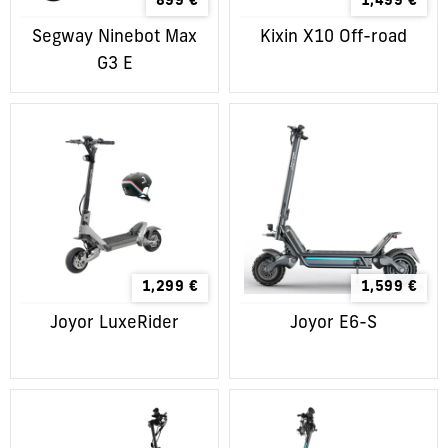
899
€
1,499
€
Segway Ninebot Max
Kixin X10 Off-road
G3 E
1,299
€
1,599
€
Joyor LuxeRider
Joyor E6-S