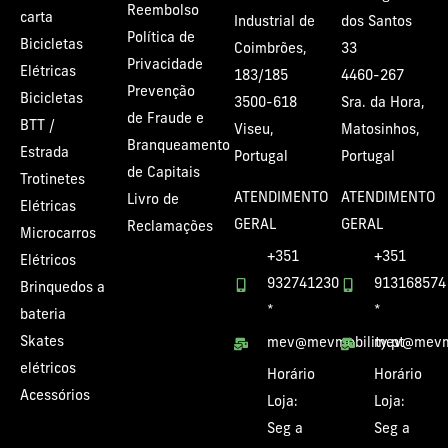
Reembolso
carta
Industrial de
dos Santos
Política de
Bicicletas
Coimbrões,
33
Privacidade
Elétricas
183/185
4460-267
Prevenção
Bicicletas
3500-618
Sra. da Hora,
de Fraude e
BTT /
Viseu,
Matosinhos,
Branqueamento
Estrada
Portugal
Portugal
de Capitais
Trotinetes
ATENDIMENTO
ATENDIMENTO
Livro de
Elétricas
GERAL
GERAL
Reclamações
Microcarros
+351
+351
Elétricos
932741230
913168574
Brinquedos a
*
*
bateria
Skates
mev@mevmobility.pt
mev@mevmo
elétricos
Horário
Horário
Acessórios
Loja:
Loja:
Seg a
Seg a