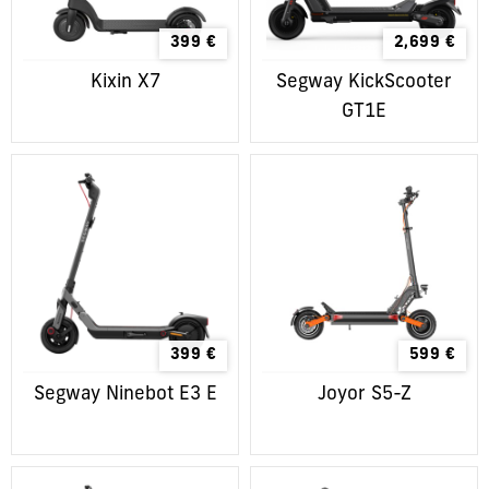
399
€
2,699
€
Kixin X7
Segway KickScooter
GT1E
399
€
599
€
Segway Ninebot E3 E
Joyor S5-Z