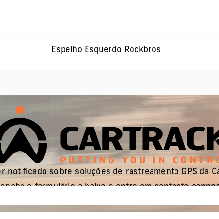
Espelho Esquerdo Rockbros
r notificado sobre soluções de rastreamento GPS da C
encha o formulário a baixo e entre em contacto conno