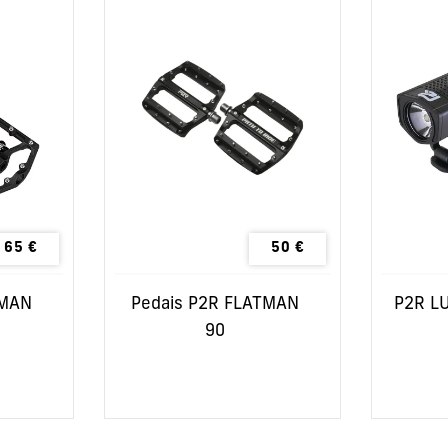
65
€
50
€
TMAN
Pedais P2R FLATMAN
P2R LU
90