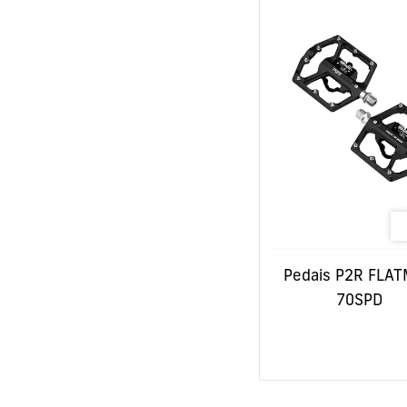
Neovolt
Ebroh
Bulls
Stark
Pedais P2R FLA
70SPD