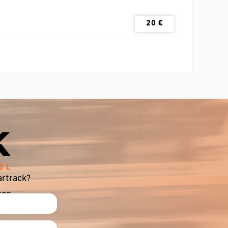
20
€
artrack?
sco.