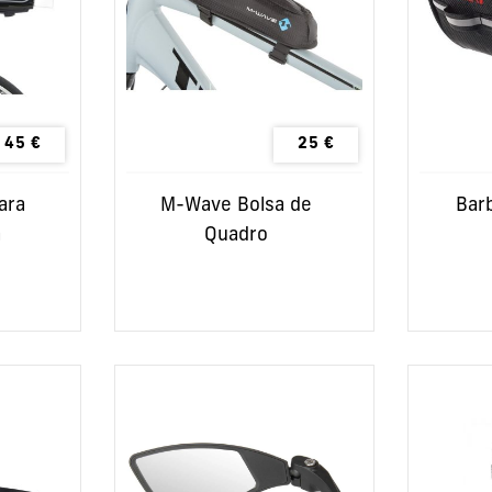
45
€
25
€
ara
M-Wave Bolsa de
Barb
a
Quadro