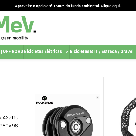
Aproveite o apoio até 1500€ do fundo ambiental. Clique aqui.
 | OFF ROAD
Bicicletas Elétricas
Bicicletas BTT / Estrada / Gravel