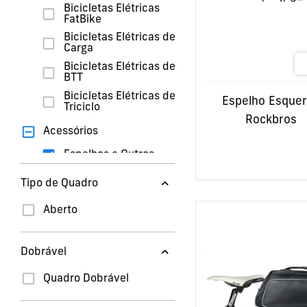
Bicicletas Elétricas
FatBike
Bicicletas Elétricas de
Carga
Bicicletas Elétricas de
BTT
Bicicletas Elétricas de
Espelho Esque
Triciclo
Rockbros
Acessórios
Espelhos e Outros
Capacetes de Motas
Tipo de Quadro
Capacetes de Bicicleta
Aberto
Capacetes Junior
Cadeira
Dobrável
Reboques de Carga
Quadro Dobrável
Bagagem