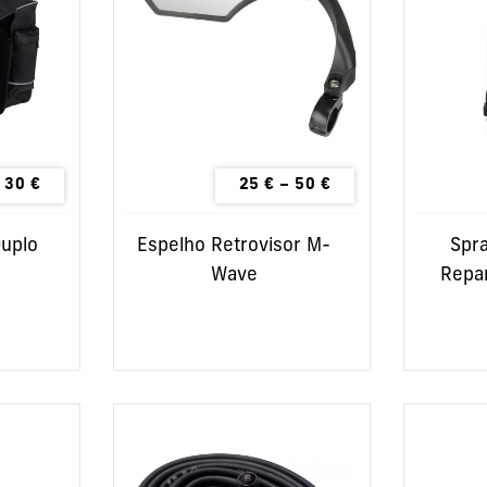
30
€
25
€
–
50
€
Duplo
Espelho Retrovisor M-
Spra
Wave
Repar