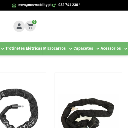
mev@mevmobility.pt
932 741 230 *
0
Trotinetes Elétricas
Microcarros
Capacetes
Acessórios