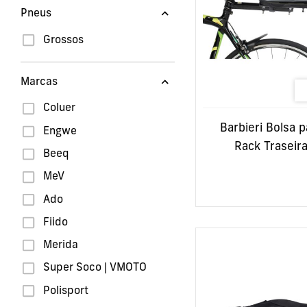
Bicicletas BTT / Estrada
Pneus
/ Gravel
Grossos
Bicicletas BTT
Bicicletas de Estrada
Marcas
Bicicletas de Gravel
Coluer
Rodas de Carbono
Barbieri Bolsa p
Engwe
Motas Elétricas Com
Carta
Rack Traseir
Beeq
Motas Elétricas
Equivalentes a 125cc
MeV
Motas Elétricas
Ado
Equivalentes a 50cc
Fiido
Motas Elétricas Sem
Carta
Merida
Capacetes
Super Soco | VMOTO
Trotinetes
Polisport
Trotinetes Elétricas