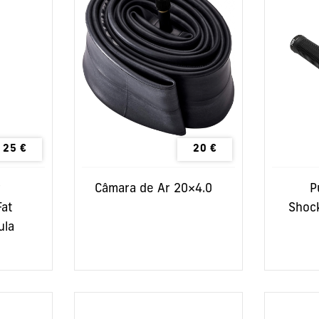
25
€
20
€
r
Câmara de Ar 20×4.0
P
Fat
Shoc
ula