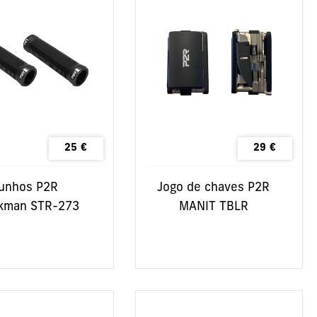
25
€
29
€
unhos P2R
Jogo de chaves P2R
kman STR-273
MANIT TBLR