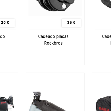
20
€
35
€
rdo
Cadeado placas
Cade
Rockbros