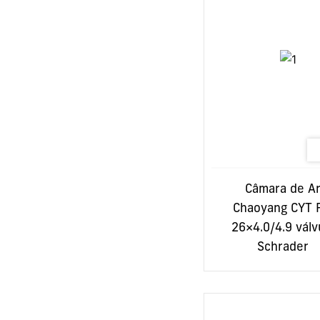
G-Force
Stevens
EMotorad
Velca
Bobike
Joyor
BEE
BlackJack
Câmara de A
Chaoyang CYT 
Quazzar
26×4.0/4.9 válv
Horwin
Schrader
NEXX
Legend
Shark