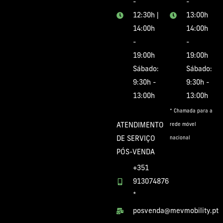
-
-
12:30h |
13:00h
14:00h
14:00h
-
-
19:00h
19:00h
Sábado:
Sábado:
9:30h -
9:30h -
13:00h
13:00h
* Chamada para a
ATENDIMENTO
rede móvel
DE SERVIÇO
nacional
PÓS-VENDA
+351
913074876
*
posvenda@mevmobility.pt