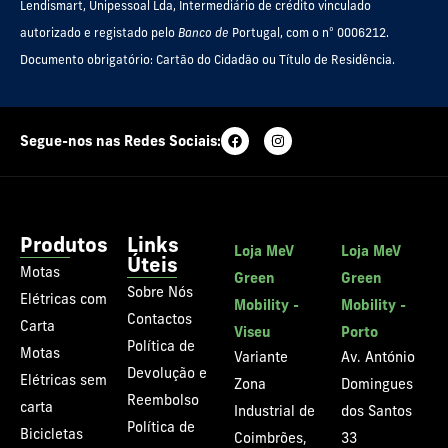
Lendismart, Unipessoal Lda, Intermediário de crédito vinculado
autorizado e registado pelo
Banco de
Portugal, com o nº 0006212.
Documento obrigatório: Cartão do Cidadão ou Título de Residência.
Segue-nos nas Redes Sociais:
Produtos
Links
Loja MeV
Loja MeV
Úteis
Motas
Green
Green
Sobre Nós
Elétricas com
Mobility -
Mobility -
Contactos
Carta
Viseu
Porto
Política de
Motas
Variante
Av. António
Devolução e
Elétricas sem
Zona
Domingues
Reembolso
carta
Industrial de
dos Santos
Política de
Bicicletas
Coimbrões,
33