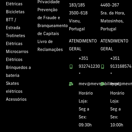
Privacidade
Elétricas
183/185
4460-267
Prevenção
Bicicletas
3500-618
Sra. da Hora,
de Fraude e
BTT /
Viseu,
Matosinhos,
Branqueamento
Estrada
Portugal
Portugal
de Capitais
Trotinetes
ATENDIMENTO
ATENDIMENTO
Livro de
Elétricas
GERAL
GERAL
Reclamações
Microcarros
+351
+351
Elétricos
932741230
913168574
Brinquedos a
*
*
bateria
Skates
mev@mevmobility.pt
mev@mevmo
elétricos
Horário
Horário
Acessórios
Loja:
Loja:
Seg a
Seg a
Sex:
Sex:
09:30h
10:00h