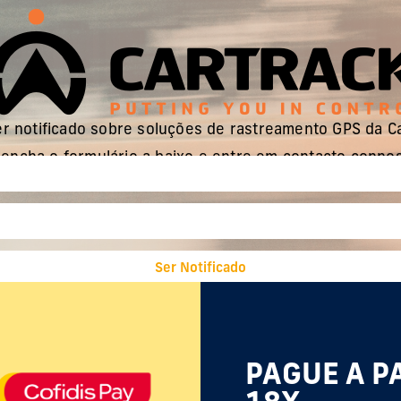
r notificado sobre soluções de rastreamento GPS da C
encha o formulário a baixo e entre em contacto conno
Ser Notificado
PAGUE A P