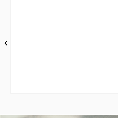
Unik
Felo
Barbieri
Kixin
G-Force
Stevens
EMotorad
Velca
Bobike
Joyor
BEE
BlackJack
Quazzar
Horwin