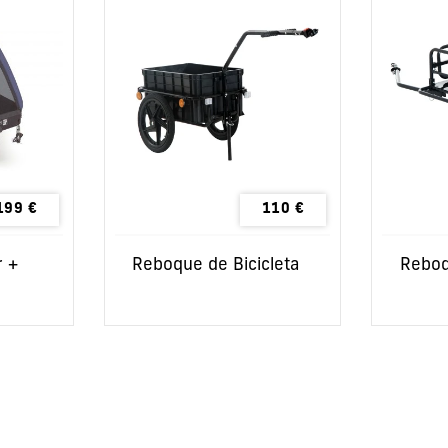
199
€
110
€
r +
Reboque de Bicicleta
Reboq