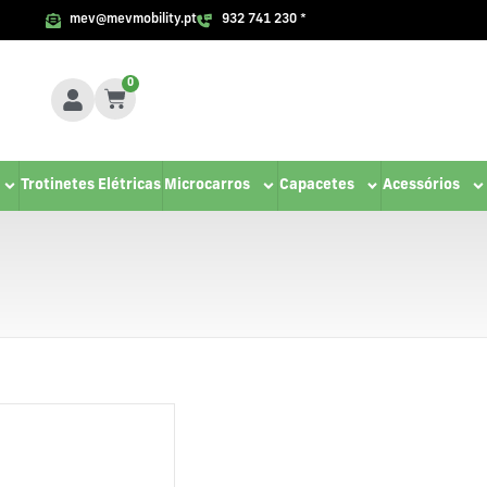
mev@mevmobility.pt
932 741 230 *
0
Trotinetes Elétricas
Microcarros
Capacetes
Acessórios