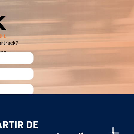
artrack?
sco.
ARTIR DE