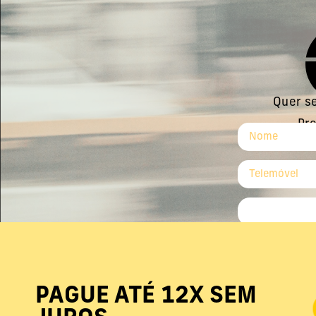
NEXX
Legend
Shark
Neovolt
Quer se
Ebroh
Pre
Bulls
Stark
PAGUE ATÉ 12X SEM