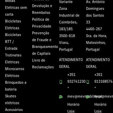
Motas
Variante
Av. António
Devolução e
Elétricas sem
Zona
Domingues
Reembolso
carta
Industrial de
dos Santos
Política de
Bicicletas
Coimbrões,
33
Privacidade
Elétricas
183/185
4460-267
Prevenção
Bicicletas
3500-618
Sra. da Hora,
de Fraude e
BTT /
Viseu,
Matosinhos,
Branqueamento
Estrada
Portugal
Portugal
de Capitais
Trotinetes
ATENDIMENTO
ATENDIMENTO
Livro de
Elétricas
GERAL
GERAL
Reclamações
Microcarros
+351
+351
Elétricos
932741230
913168574
Brinquedos a
*
*
bateria
Skates
mev@mevmobility.pt
mev@mevmo
elétricos
Horário
Horário
Acessórios
Loja:
Loja: