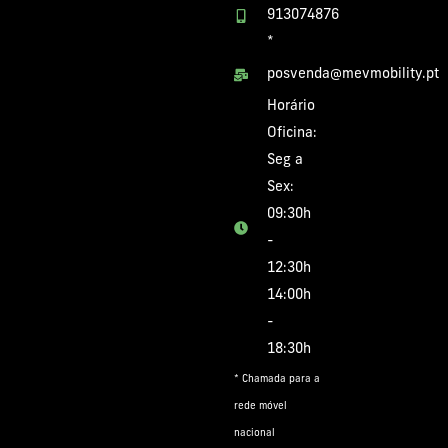
913074876
*
posvenda@mevmobility.pt
Horário
Oficina:
Seg a
Sex:
09:30h
-
12:30h
14:00h
-
18:30h
* Chamada para a
rede móvel
nacional