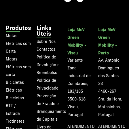
Produtos
Links
Loja MeV
Loja MeV
Úteis
Motas
Green
Green
Sobre Nós
Elétricas com
Mobility -
Mobility -
Contactos
Carta
Viseu
Porto
Política de
Motas
Variante
Av. António
Devolução e
Elétricas sem
Zona
Domingues
Reembolso
carta
Industrial de
dos Santos
Política de
Bicicletas
Coimbrões,
33
Privacidade
Elétricas
183/185
4460-267
Prevenção
Bicicletas
3500-618
Sra. da Hora,
de Fraude e
BTT /
Viseu,
Matosinhos,
Branqueamento
Estrada
Portugal
Portugal
de Capitais
Trotinetes
ATENDIMENTO
ATENDIMENTO
Livro de