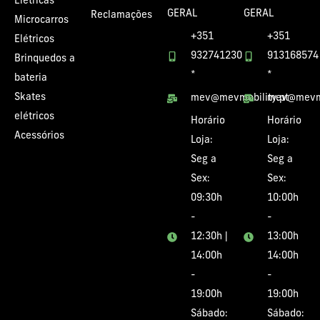
Elétricas
GERAL
GERAL
Reclamações
Microcarros
+351
+351
Elétricos
932741230
913168574
Brinquedos a
*
*
bateria
Skates
mev@mevmobility.pt
mev@mevmo
elétricos
Horário
Horário
Acessórios
Loja:
Loja:
Seg a
Seg a
Sex:
Sex:
09:30h
10:00h
-
-
12:30h |
13:00h
14:00h
14:00h
-
-
19:00h
19:00h
Sábado:
Sábado: