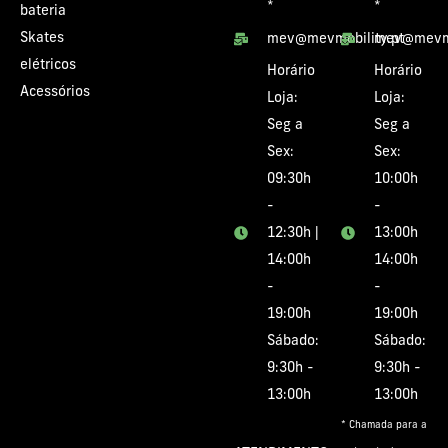
*
*
bateria
Skates
mev@mevmobility.pt
mev@mevmo
elétricos
Horário
Horário
Acessórios
Loja:
Loja:
Seg a
Seg a
Sex:
Sex:
09:30h
10:00h
-
-
12:30h |
13:00h
14:00h
14:00h
-
-
19:00h
19:00h
Sábado:
Sábado:
9:30h -
9:30h -
13:00h
13:00h
* Chamada para a