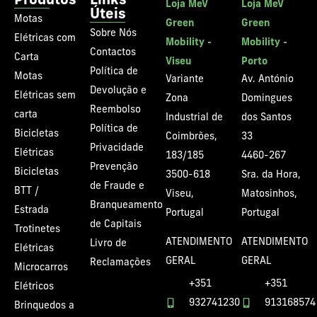
Produtos
Links
Loja MeV
Loja MeV
Úteis
Motas
Green
Green
Sobre Nós
Elétricas com
Mobility -
Mobility -
Contactos
Carta
Viseu
Porto
Política de
Motas
Variante
Av. António
Devolução e
Elétricas sem
Zona
Domingues
Reembolso
carta
Industrial de
dos Santos
Política de
Bicicletas
Coimbrões,
33
Privacidade
Elétricas
183/185
4460-267
Prevenção
Bicicletas
3500-618
Sra. da Hora,
de Fraude e
BTT /
Viseu,
Matosinhos,
Branqueamento
Estrada
Portugal
Portugal
de Capitais
Trotinetes
ATENDIMENTO
ATENDIMENTO
Livro de
Elétricas
GERAL
GERAL
Reclamações
Microcarros
+351
+351
Elétricos
932741230
913168574
Brinquedos a