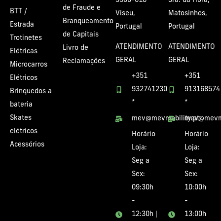
3500-618
Sra. da Hora,
de Fraude e
BTT /
Viseu,
Matosinhos,
Branqueamento
Estrada
Portugal
Portugal
de Capitais
Trotinetes
ATENDIMENTO
ATENDIMENTO
Livro de
Elétricas
GERAL
GERAL
Reclamações
Microcarros
+351
+351
Elétricos
932741230
913168574
Brinquedos a
*
*
bateria
Skates
mev@mevmobility.pt
mev@mevmo
elétricos
Horário
Horário
Acessórios
Loja:
Loja:
Seg a
Seg a
Sex:
Sex:
09:30h
10:00h
-
-
12:30h |
13:00h