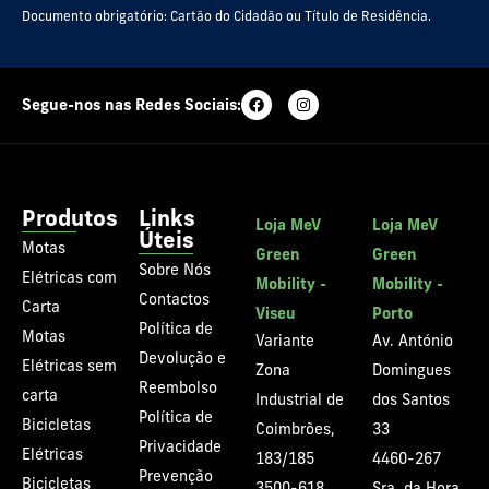
Documento obrigatório: Cartão do Cidadão ou Título de Residência.
Segue-nos nas Redes Sociais:
Produtos
Links
Loja MeV
Loja MeV
Úteis
Motas
Green
Green
Sobre Nós
Elétricas com
Mobility -
Mobility -
Contactos
Carta
Viseu
Porto
Política de
Motas
Variante
Av. António
Devolução e
Elétricas sem
Zona
Domingues
Reembolso
carta
Industrial de
dos Santos
Política de
Bicicletas
Coimbrões,
33
Privacidade
Elétricas
183/185
4460-267
Prevenção
Bicicletas