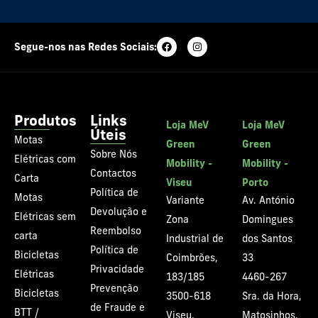
Segue-nos nas Redes Sociais:
Produtos
Links
Loja MeV
Loja MeV
Úteis
Motas
Green
Green
Sobre Nós
Elétricas com
Mobility -
Mobility -
Contactos
Carta
Viseu
Porto
Política de
Motas
Variante
Av. António
Devolução e
Elétricas sem
Zona
Domingues
Reembolso
carta
Industrial de
dos Santos
Política de
Bicicletas
Coimbrões,
33
Privacidade
Elétricas
183/185
4460-267
Prevenção
Bicicletas
3500-618
Sra. da Hora,
de Fraude e
BTT /
Viseu,
Matosinhos,