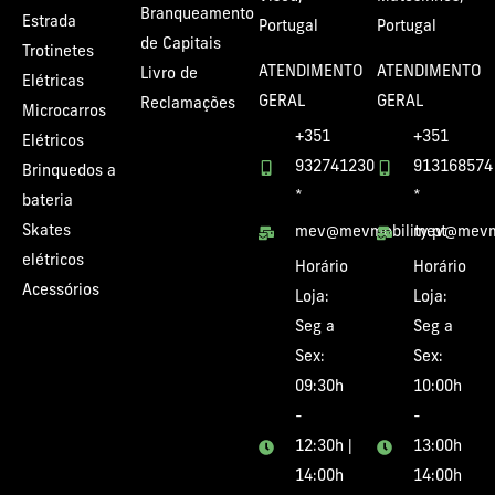
Branqueamento
Estrada
Portugal
Portugal
de Capitais
Trotinetes
ATENDIMENTO
ATENDIMENTO
Livro de
Elétricas
GERAL
GERAL
Reclamações
Microcarros
+351
+351
Elétricos
932741230
913168574
Brinquedos a
*
*
bateria
Skates
mev@mevmobility.pt
mev@mevmo
elétricos
Horário
Horário
Acessórios
Loja:
Loja:
Seg a
Seg a
Sex:
Sex:
09:30h
10:00h
-
-
12:30h |
13:00h
14:00h
14:00h