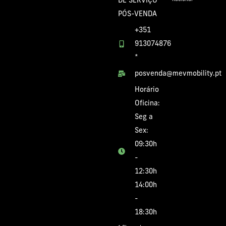
DE SERVIÇO
PÓS-VENDA
+351
913074876
*
posvenda@mevmobility.pt
Horário
Oficina:
Seg a
Sex:
09:30h
-
12:30h
14:00h
-
18:30h