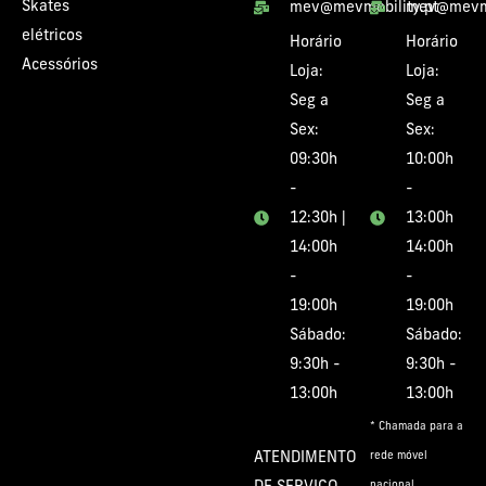
Skates
mev@mevmobility.pt
mev@mevmo
elétricos
Horário
Horário
Acessórios
Loja:
Loja:
Seg a
Seg a
Sex:
Sex:
09:30h
10:00h
-
-
12:30h |
13:00h
14:00h
14:00h
-
-
19:00h
19:00h
Sábado:
Sábado:
9:30h -
9:30h -
13:00h
13:00h
* Chamada para a
ATENDIMENTO
rede móvel
nacional