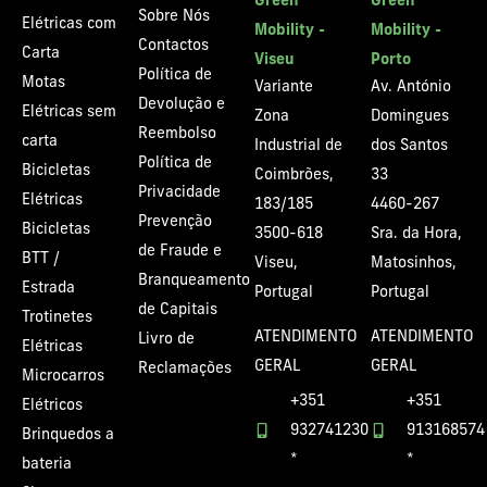
Green
Green
Sobre Nós
Elétricas com
Mobility -
Mobility -
Contactos
Carta
Viseu
Porto
Política de
Motas
Variante
Av. António
Devolução e
Elétricas sem
Zona
Domingues
Reembolso
carta
Industrial de
dos Santos
Política de
Bicicletas
Coimbrões,
33
Privacidade
Elétricas
183/185
4460-267
Prevenção
Bicicletas
3500-618
Sra. da Hora,
de Fraude e
BTT /
Viseu,
Matosinhos,
Branqueamento
Estrada
Portugal
Portugal
de Capitais
Trotinetes
ATENDIMENTO
ATENDIMENTO
Livro de
Elétricas
GERAL
GERAL
Reclamações
Microcarros
+351
+351
Elétricos
932741230
913168574
Brinquedos a
*
*
bateria