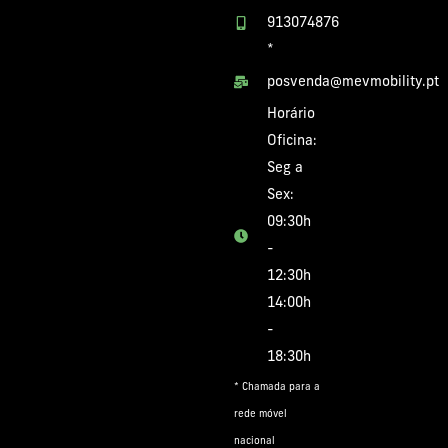
913074876
*
posvenda@mevmobility.pt
Horário
Oficina:
Seg a
Sex:
09:30h
-
12:30h
14:00h
-
18:30h
* Chamada para a
rede móvel
nacional