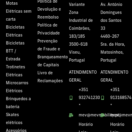
Política de
Motas
Variante
Av. António
Devolução e
Elétricas sem
Zona
Domingues
Reembolso
carta
Industrial de
dos Santos
Política de
Bicicletas
Coimbrões,
33
Privacidade
Elétricas
183/185
4460-267
Prevenção
Bicicletas
3500-618
Sra. da Hora,
de Fraude e
BTT /
Viseu,
Matosinhos,
Branqueamento
Estrada
Portugal
Portugal
de Capitais
Trotinetes
ATENDIMENTO
ATENDIMENTO
Livro de
Elétricas
GERAL
GERAL
Reclamações
Microcarros
+351
+351
Elétricos
932741230
913168574
Brinquedos a
*
*
bateria
Skates
mev@mevmobility.pt
mev@mevmo
elétricos
Horário
Horário
Acessórios