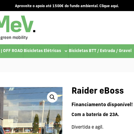
Aproveite o apoio até 1500€ do fundo ambiental. Clique aqui.
 | OFF ROAD
Bicicletas Elétricas
Bicicletas BTT / Estrada / Gravel
Raider eBoss
Financiamento disponível!
Com a bateria de 23A.
Divertida e agíl.