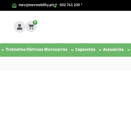
mev@mevmobility.pt
932 741 230 *
0
Trotinetes Elétricas
Microcarros
Capacetes
Acessórios