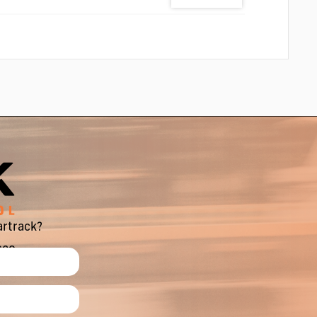
artrack?
sco.