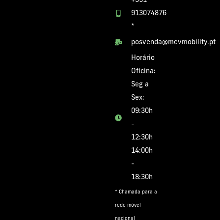
+351
913074876
*
posvenda@mevmobility.pt
Horário
Oficina:
Seg a
Sex:
09:30h
-
12:30h
14:00h
-
18:30h
* Chamada para a
rede móvel
nacional