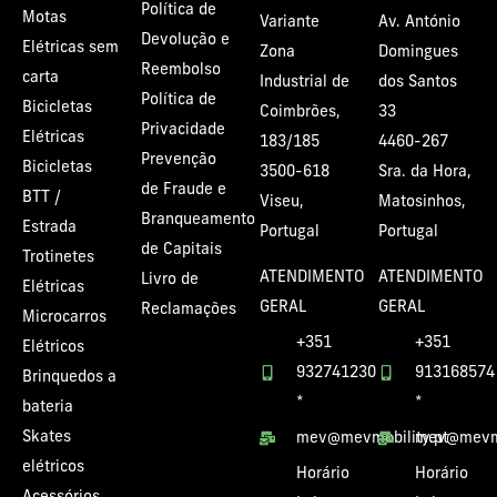
Política de
Motas
Variante
Av. António
Devolução e
Elétricas sem
Zona
Domingues
Reembolso
carta
Industrial de
dos Santos
Política de
Bicicletas
Coimbrões,
33
Privacidade
Elétricas
183/185
4460-267
Prevenção
Bicicletas
3500-618
Sra. da Hora,
de Fraude e
BTT /
Viseu,
Matosinhos,
Branqueamento
Estrada
Portugal
Portugal
de Capitais
Trotinetes
ATENDIMENTO
ATENDIMENTO
Livro de
Elétricas
GERAL
GERAL
Reclamações
Microcarros
+351
+351
Elétricos
932741230
913168574
Brinquedos a
*
*
bateria
Skates
mev@mevmobility.pt
mev@mevmo
elétricos
Horário
Horário