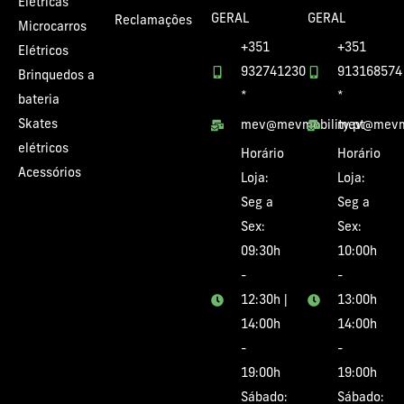
Elétricas
GERAL
GERAL
Reclamações
Microcarros
+351
+351
Elétricos
932741230
913168574
Brinquedos a
*
*
bateria
Skates
mev@mevmobility.pt
mev@mevmo
elétricos
Horário
Horário
Acessórios
Loja:
Loja:
Seg a
Seg a
Sex:
Sex:
09:30h
10:00h
-
-
12:30h |
13:00h
14:00h
14:00h
-
-
19:00h
19:00h
Sábado:
Sábado: