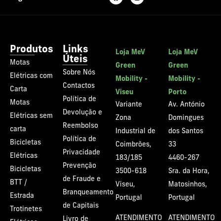
Produtos
Links
Loja MeV
Loja MeV
Úteis
Motas
Green
Green
Sobre Nós
Elétricas com
Mobility -
Mobility -
Contactos
Carta
Viseu
Porto
Política de
Motas
Variante
Av. António
Devolução e
Elétricas sem
Zona
Domingues
Reembolso
carta
Industrial de
dos Santos
Política de
Bicicletas
Coimbrões,
33
Privacidade
Elétricas
183/185
4460-267
Prevenção
Bicicletas
3500-618
Sra. da Hora,
de Fraude e
BTT /
Viseu,
Matosinhos,
Branqueamento
Estrada
Portugal
Portugal
de Capitais
Trotinetes
ATENDIMENTO
ATENDIMENTO
Livro de