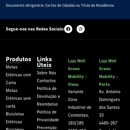
Documento obrigatório: Cartão do Cidadão ou Título de Residência.
Segue-nos nas Redes Sociais:
Produtos
Links
Loja MeV
Loja MeV
Úteis
Motas
Green
Green
Sobre Nós
Elétricas com
Mobility -
Mobility -
Contactos
Carta
Viseu
Porto
Política de
Motas
Variante
Av. António
Devolução e
Elétricas sem
Zona
Domingues
Reembolso
carta
Industrial de
dos Santos
Política de
Bicicletas
Coimbrões,
33
Privacidade
Elétricas
183/185
4460-267
Prevenção