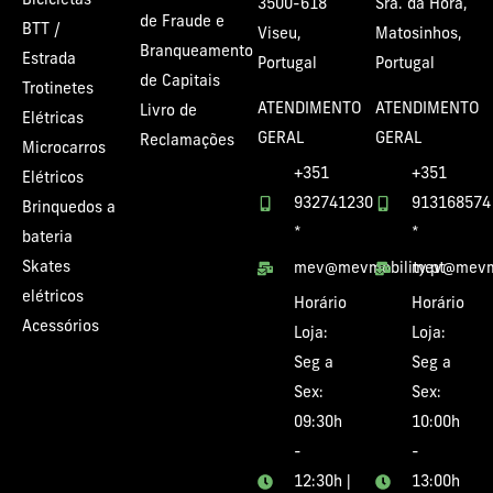
Bicicletas
3500-618
Sra. da Hora,
de Fraude e
BTT /
Viseu,
Matosinhos,
Branqueamento
Estrada
Portugal
Portugal
de Capitais
Trotinetes
ATENDIMENTO
ATENDIMENTO
Livro de
Elétricas
GERAL
GERAL
Reclamações
Microcarros
+351
+351
Elétricos
932741230
913168574
Brinquedos a
*
*
bateria
Skates
mev@mevmobility.pt
mev@mevmo
elétricos
Horário
Horário
Acessórios
Loja:
Loja:
Seg a
Seg a
Sex:
Sex:
09:30h
10:00h
-
-
12:30h |
13:00h