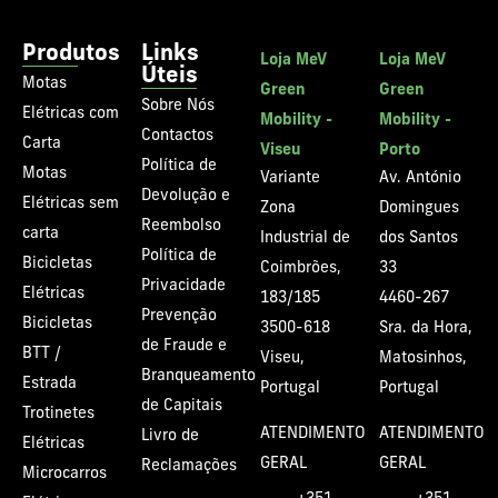
Produtos
Links
Loja MeV
Loja MeV
Úteis
Motas
Green
Green
Sobre Nós
Elétricas com
Mobility -
Mobility -
Contactos
Carta
Viseu
Porto
Política de
Motas
Variante
Av. António
Devolução e
Elétricas sem
Zona
Domingues
Reembolso
carta
Industrial de
dos Santos
Política de
Bicicletas
Coimbrões,
33
Privacidade
Elétricas
183/185
4460-267
Prevenção
Bicicletas
3500-618
Sra. da Hora,
de Fraude e
BTT /
Viseu,
Matosinhos,
Branqueamento
Estrada
Portugal
Portugal
de Capitais
Trotinetes
ATENDIMENTO
ATENDIMENTO
Livro de
Elétricas
GERAL
GERAL
Reclamações
Microcarros