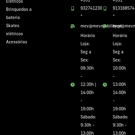
+351
+351
Elétricos
932741230
913168574
Brinquedos a
*
*
bateria
Skates
mev@mevmobility.pt
mev@mevmo
elétricos
Horário
Horário
Acessórios
Loja:
Loja:
Seg a
Seg a
Sex:
Sex:
09:30h
10:00h
-
-
12:30h |
13:00h
14:00h
14:00h
-
-
19:00h
19:00h
Sábado:
Sábado:
9:30h -
9:30h -
13:00h
13:00h