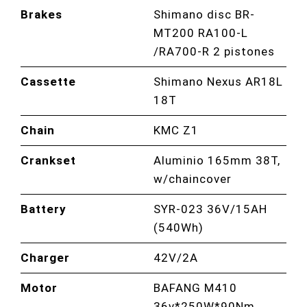
Brakes
Shimano disc BR-
MT200 RA100-L
/RA700-R 2 pistones
Cassette
Shimano Nexus AR18L
18T
Chain
KMC Z1
Crankset
Aluminio 165mm 38T,
w/chaincover
Battery
SYR-023 36V/15AH
(540Wh)
Charger
42V/2A
Motor
BAFANG M410
36v*250W*90Nm