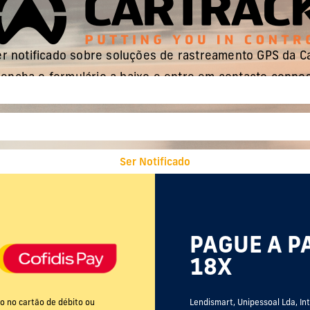
r notificado sobre soluções de rastreamento GPS da C
encha o formulário a baixo e entre em contacto conno
Ser Notificado
PAGUE A P
18X
o no cartão de débito ou
Lendismart, Unipessoal Lda, In