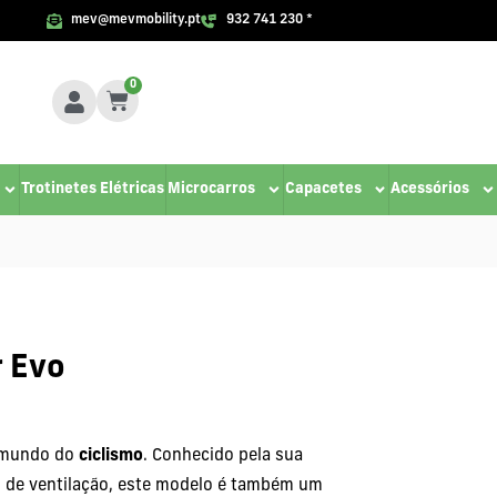
mev@mevmobility.pt
932 741 230 *
0
Trotinetes Elétricas
Microcarros
Capacetes
Acessórios
r Evo
mundo do
ciclismo
. Conhecido pela sua
 de ventilação, este modelo é também um