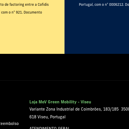
o de factoring entre a Cofidis
Portugal, com o nº 0006212. Do
al com o nº 921. Documento
Loja MeV Green Mobility - Viseu
Variante Zona Industrial de Coimbrões, 183/185 350
618 Viseu, Portugal
 Reembolso