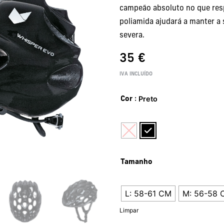
campeão absoluto no que resp
poliamida ajudará a manter a
severa.
35
€
IVA INCLUÍDO
: Preto
Cor
Tamanho
L: 58-61 CM
M: 56-58 
Limpar