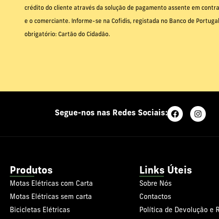
crédito do cliente através da solução de pagamento assente em contrat
e o comerciante. Informe-se na Cofidis, registada no Banco de Portug
obrigatório: Cartão do Cidadão.
Segue-nos nas Redes Sociais:
Produtos
Links Úteis
Motas Elétricas com Carta
Sobre Nós
Motas Elétricas sem carta
Contactos
Bicicletas Elétricas
Política de Devolução e