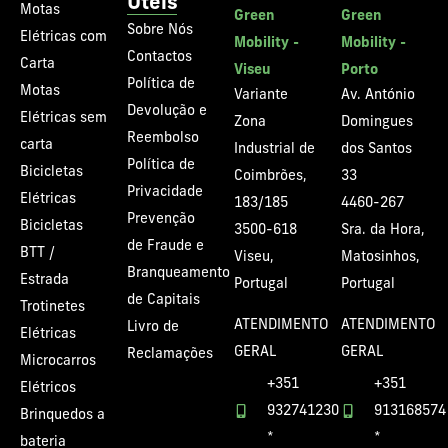
Úteis
Motas
Green
Green
Sobre Nós
Elétricas com
Mobility -
Mobility -
Contactos
Carta
Viseu
Porto
Política de
Motas
Variante
Av. António
Devolução e
Elétricas sem
Zona
Domingues
Reembolso
carta
Industrial de
dos Santos
Política de
Bicicletas
Coimbrões,
33
Privacidade
Elétricas
183/185
4460-267
Prevenção
Bicicletas
3500-618
Sra. da Hora,
de Fraude e
BTT /
Viseu,
Matosinhos,
Branqueamento
Estrada
Portugal
Portugal
de Capitais
Trotinetes
ATENDIMENTO
ATENDIMENTO
Livro de
Elétricas
GERAL
GERAL
Reclamações
Microcarros
+351
+351
Elétricos
932741230
913168574
Brinquedos a
*
*
bateria