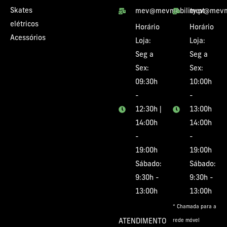
Skates
mev@mevmobility.pt
mev@mevmo
elétricos
Horário
Horário
Acessórios
Loja:
Loja:
Seg a
Seg a
Sex:
Sex:
09:30h
10:00h
-
-
12:30h |
13:00h
14:00h
14:00h
-
-
19:00h
19:00h
Sábado:
Sábado:
9:30h -
9:30h -
13:00h
13:00h
* Chamada para a
ATENDIMENTO
rede móvel