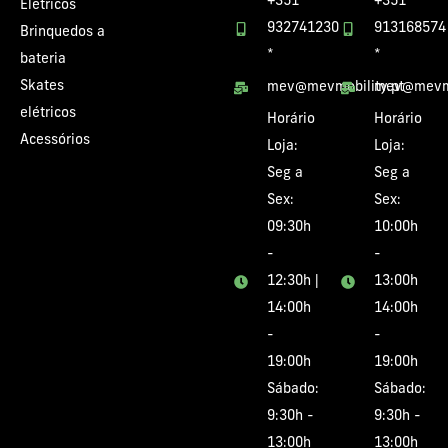
+351
+351
Elétricos
932741230
913168574
Brinquedos a
*
*
bateria
Skates
mev@mevmobility.pt
mev@mevmo
elétricos
Horário
Horário
Acessórios
Loja:
Loja:
Seg a
Seg a
Sex:
Sex:
09:30h
10:00h
-
-
12:30h |
13:00h
14:00h
14:00h
-
-
19:00h
19:00h
Sábado:
Sábado:
9:30h -
9:30h -
13:00h
13:00h