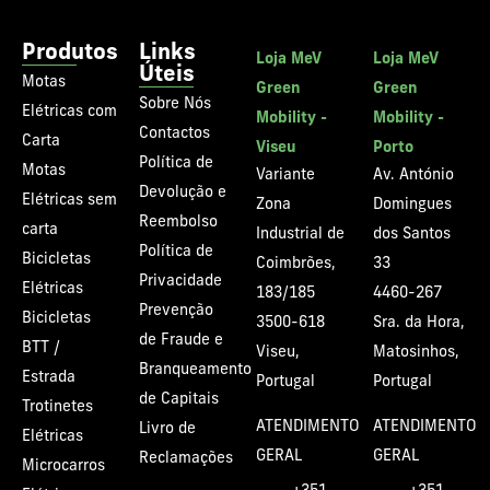
Produtos
Links
Loja MeV
Loja MeV
Úteis
Motas
Green
Green
Sobre Nós
Elétricas com
Mobility -
Mobility -
Contactos
Carta
Viseu
Porto
Política de
Motas
Variante
Av. António
Devolução e
Elétricas sem
Zona
Domingues
Reembolso
carta
Industrial de
dos Santos
Política de
Bicicletas
Coimbrões,
33
Privacidade
Elétricas
183/185
4460-267
Prevenção
Bicicletas
3500-618
Sra. da Hora,
de Fraude e
BTT /
Viseu,
Matosinhos,
Branqueamento
Estrada
Portugal
Portugal
de Capitais
Trotinetes
ATENDIMENTO
ATENDIMENTO
Livro de
Elétricas
GERAL
GERAL
Reclamações
Microcarros