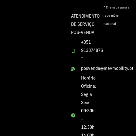
* Chamada para a
ATENDIMENTO
rede móvel
DE SERVIÇO
nacional
PÓS-VENDA
+351
913074876
*
posvenda@mevmobility.pt
Horário
Oficina:
Seg a
Sex:
09:30h
-
12:30h
14:00h