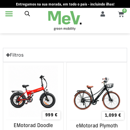
Entregamos na sua morada, em todo o país - incluindo ilhas!
0
Filtros
999
€
1,099
€
EMotorad Doodle
eMotorad Plymoth