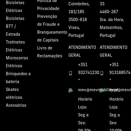
Política de
Bicicletas
Coimbrões,
33
Privacidade
Elétricas
183/185
4460-267
Prevenção
Bicicletas
3500-618
Sra. da Hora,
de Fraude e
BTT /
Viseu,
Matosinhos,
Branqueamento
Estrada
Portugal
Portugal
de Capitais
Trotinetes
ATENDIMENTO
ATENDIMENTO
Livro de
Elétricas
GERAL
GERAL
Reclamações
Microcarros
+351
+351
Elétricos
932741230
913168574
Brinquedos a
*
*
bateria
Skates
mev@mevmobility.pt
mev@mevmo
elétricos
Horário
Horário
Acessórios
Loja:
Loja:
Seg a
Seg a
Sex:
Sex: