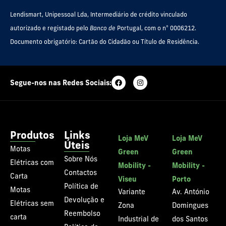
Lendismart, Unipessoal Lda, Intermediário de crédito vinculado
autorizado e registado pelo
Banco de
Portugal, com o nº 0006212.
Documento obrigatório: Cartão do Cidadão ou Título de Residência.
Segue-nos nas Redes Sociais:
Produtos
Links
Loja MeV
Loja MeV
Úteis
Motas
Green
Green
Sobre Nós
Elétricas com
Mobility -
Mobility -
Contactos
Carta
Viseu
Porto
Política de
Motas
Variante
Av. António
Devolução e
Elétricas sem
Zona
Domingues
Reembolso
carta
Industrial de
dos Santos